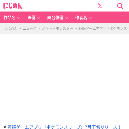
『ポ
に
ケ
じ
モ
め
ン
ん
ス
リ
作品名
声優
舞台俳優
作者名
ー
プ』
グ
ッ
にじめん
>
ニュース
>
ポケットモンスター
>
睡眠ゲームアプリ『ポケモンス
ズ
-
ア
ニ
メ
情
報
サ
イ
ト
に
じ
め
ん
睡眠ゲームアプリ『ポケモンスリープ』7月下旬リリース！
<