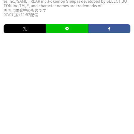
es Inc./GAME FREAK inc.Pokémon Sleep is developed by SELECT BUT
TON inc.TM, ®, and character names are trademarks of
画面は開発中のものです
07/07(金) 11:52配信