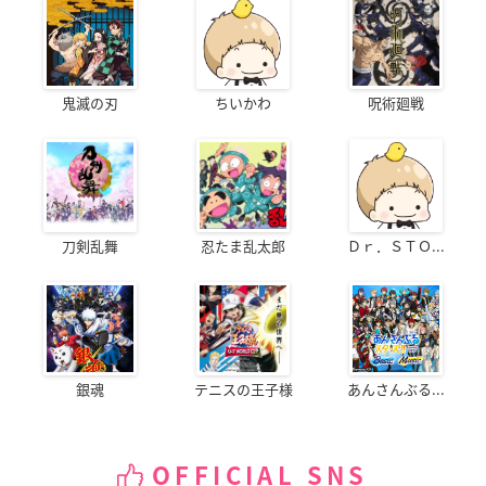
鬼滅の刃
ちいかわ
呪術廻戦
刀剣乱舞
忍たま乱太郎
Ｄｒ．ＳＴＯ...
銀魂
テニスの王子様
あんさんぶる...
OFFICIAL SNS