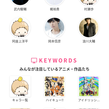
武内駿輔
梶裕貴
村瀬歩
阿座上洋平
岡本信彦
浪川大輔
KEYWORDS
みんなが注目しているアニメ・作品たち
キャラ一覧
ハイキュー!!
アイドリッシ...