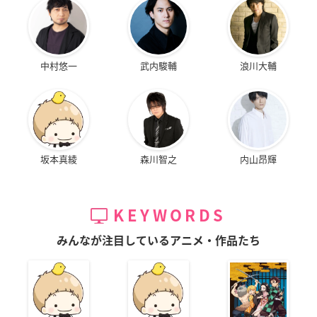
中村悠一
武内駿輔
浪川大輔
坂本真綾
森川智之
内山昂輝
KEYWORDS
みんなが注目しているアニメ・作品たち