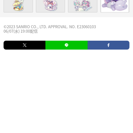
©2023 SANRIO CO., LTD. APPROVAL. NO. E23060103
06/07(水) 19:00配信