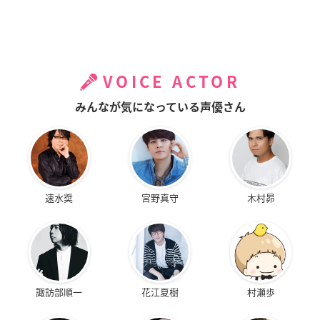
VOICE ACTOR
みんなが気になっている声優さん
速水奨
宮野真守
木村昴
諏訪部順一
花江夏樹
村瀬歩