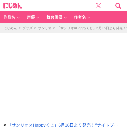
H
に
a
じ
p
め
p
ん
y
く
作品名
声優
舞台俳優
作者名
じ
「S
a
nr
にじめん
>
グッズ
>
サンリオ
>
「サンリオ×Happyくじ」6月16日より発売
io
c
h
ar
a
ct
er
s
NI
G
H
T
P
O
O
L」
フ
ィ
ギ
ュ
ア
賞
（全
1
0
種）
ポ
ム
ポ
ム
プ
リ
ン
-
「サンリオ×Happyくじ」6月16日より発売！“ナイトプー
<
ア