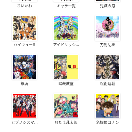
ちいかわ
キャラ一覧
鬼滅の刃
ハイキュー!!
アイドリッシ...
刀剣乱舞
銀魂
暗殺教室
呪術廻戦
ヒプノシスマ...
忍たま乱太郎
名探偵コナン