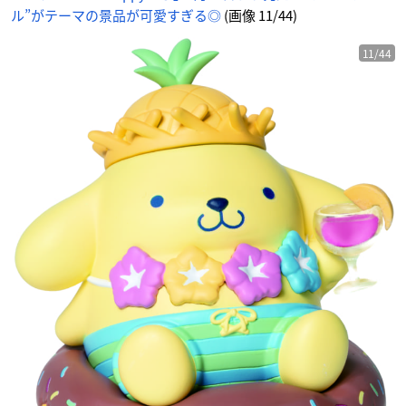
ニ
ル”がテーマの景品が可愛すぎる◎
(画像 11/44)
メ
情
報
サ
イ
11/44
ト
に
じ
め
ん