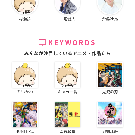
村瀬歩
三宅健太
斉藤壮馬
KEYWORDS
みんなが注目しているアニメ・作品たち
ちいかわ
キャラ一覧
鬼滅の刃
HUNTER...
暗殺教室
刀剣乱舞