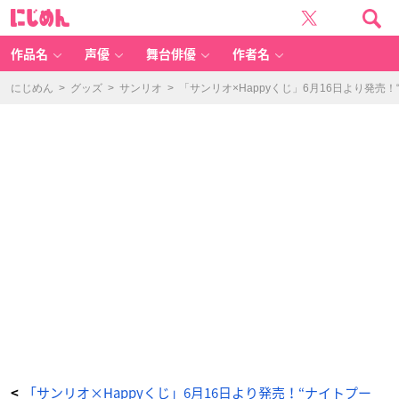
H
に
a
じ
p
め
p
ん
y
く
作品名
声優
舞台俳優
作者名
じ
「S
a
nr
にじめん
>
グッズ
>
サンリオ
>
「サンリオ×Happyくじ」6月16日より発売
io
c
h
ar
a
ct
er
s
NI
G
H
T
P
O
O
L」
フ
ィ
ギ
ュ
ア
賞
（全
1
0
種）
シ
ナ
モ
ロ
ー
ル
-
ア
「サンリオ×Happyくじ」6月16日より発売！“ナイトプー
<
ニ