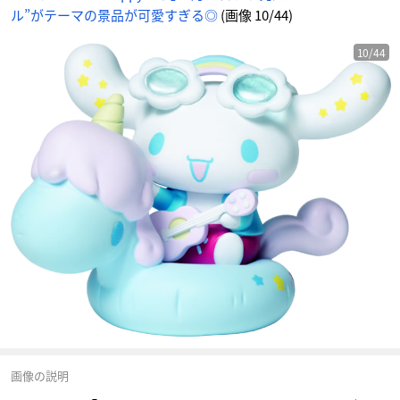
メ
ル”がテーマの景品が可愛すぎる◎
(画像 10/44)
情
報
サ
イ
ト
10/44
に
じ
め
ん
画像の説明