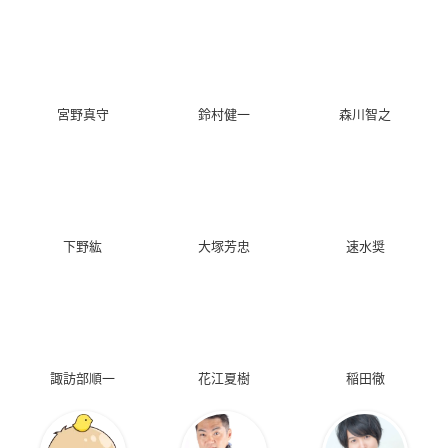
宮野真守
鈴村健一
森川智之
下野紘
大塚芳忠
速水奨
諏訪部順一
花江夏樹
稲田徹