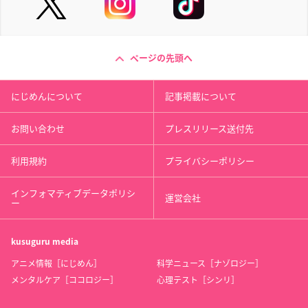
ページの先頭へ
にじめんについて
記事掲載について
お問い合わせ
プレスリリース送付先
利用規約
プライバシーポリシー
インフォマティブデータポリシ
運営会社
ー
kusuguru
media
アニメ情報［にじめん］
科学ニュース［ナゾロジー］
メンタルケア［ココロジー］
心理テスト［シンリ］