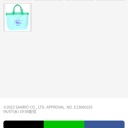
©2023 SANRIO CO., LTD. APPROVAL. NO. E23060103
06/07(水) 19:00配信