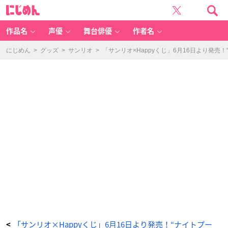
H
に
a
じ
p
め
p
ん
y
く
作品名
声優
舞台俳優
作者名
じ
「S
a
nr
にじめん
>
グッズ
>
サンリオ
>
「サンリオ×Happyくじ」6月16日より発売
io
c
h
ar
a
ct
er
s
NI
G
H
T
P
O
O
L」
フ
ィ
ギ
ュ
ア
賞
（全
1
0
種）
ハ
ン
ギ
ョ
ド
ン
-
ア
「サンリオ×Happyくじ」6月16日より発売！“ナイトプー
<
ニ