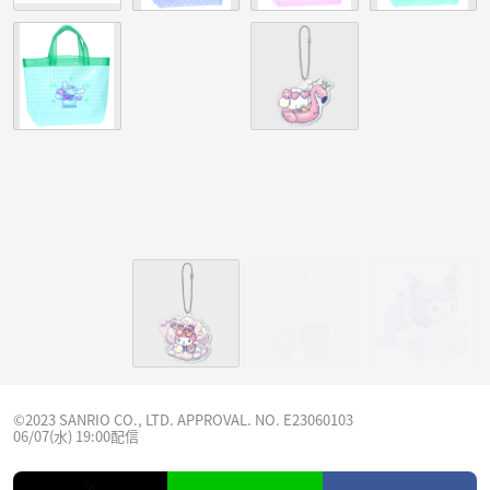
©2023 SANRIO CO., LTD. APPROVAL. NO. E23060103
06/07(水) 19:00配信