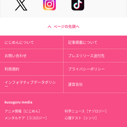
ページの先頭へ
にじめんについて
記事掲載について
お問い合わせ
プレスリリース送付先
利用規約
プライバシーポリシー
インフォマティブデータポリシ
運営会社
ー
kusuguru
media
アニメ情報［にじめん］
科学ニュース［ナゾロジー］
メンタルケア［ココロジー］
心理テスト［シンリ］