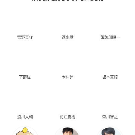
宮野真守
速水奨
諏訪部順一
下野紘
木村昴
坂本真綾
浪川大輔
花江夏樹
森川智之