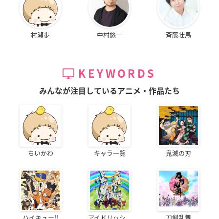
村瀬歩
中村悠一
斉藤壮馬
KEYWORDS
みんなが注目しているアニメ・作品たち
ちいかわ
キャラ一覧
鬼滅の刃
ハイキュー!!
アイドリッシ...
刀剣乱舞