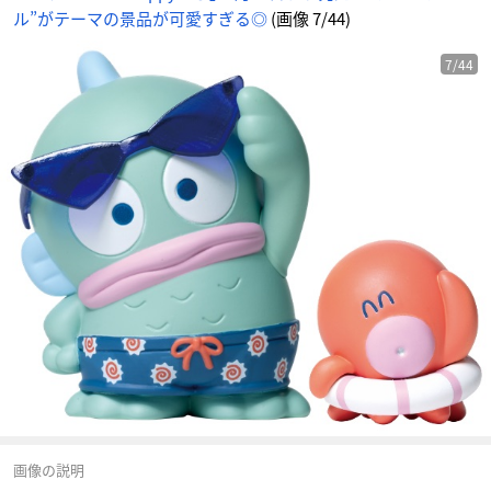
メ
ル”がテーマの景品が可愛すぎる◎
(画像 7/44)
情
報
サ
イ
ト
7/44
に
じ
め
ん
画像の説明