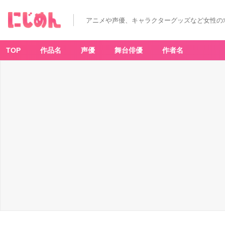
H
a
p
アニメや声優、キャラクターグッズなど女性の
p
y
く
じ
「S
TOP
作品名
声優
舞台俳優
作者名
a
nr
io
c
h
ar
a
ct
er
s
NI
G
H
T
P
O
O
L」
オ
ー
ロ
ラ
ア
ク
リ
ル
キ
ー
ホ
ル
ダ
ー
賞
こ
ぎ