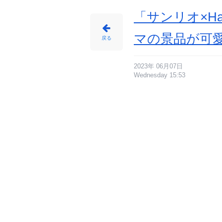
み
ゅ
ん
「サンリオ×H
-
ア
ニ
メ
マの景品が可
情
戻る
報
サ
イ
ト
に
じ
2023年 06月07日
め
Wednesday 15:53
ん