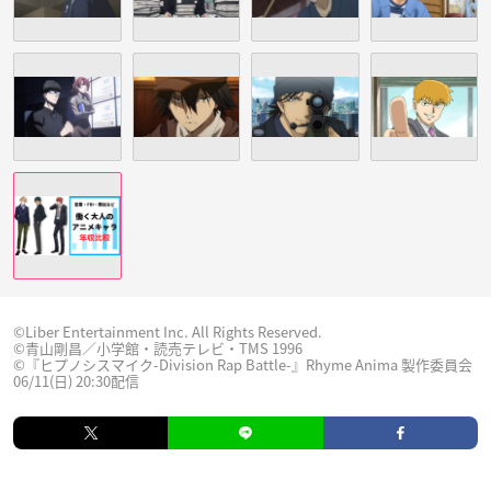
©Liber Entertainment Inc. All Rights Reserved.
©青山剛昌／小学館・読売テレビ・TMS 1996
©『ヒプノシスマイク-Division Rap Battle-』Rhyme Anima 製作委員会
06/11(日) 20:30配信