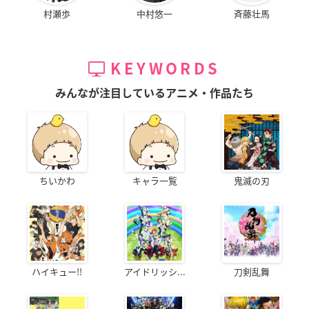
村瀬歩
中村悠一
斉藤壮馬
KEYWORDS
みんなが注目しているアニメ・作品たち
ちいかわ
キャラ一覧
鬼滅の刃
ハイキュー!!
アイドリッシ...
刀剣乱舞