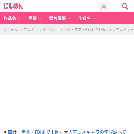
ア
に
ニ
じ
メ
め
キ
ん
ャ
ラ
作品名
声優
舞台俳優
作者名
年
収
比
較！
にじめん
>
アニメ
>
バクマン。
>
商社・営業・FBIまで！働く大人アニメキ
-
ア
ニ
メ
情
報
サ
イ
ト
に
じ
め
ん
商社・営業・FBIまで！働く大人アニメキャラの年収調べて
<