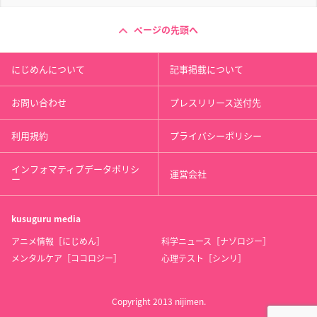
ページの先頭へ
にじめんについて
記事掲載について
お問い合わせ
プレスリリース送付先
利用規約
プライバシーポリシー
インフォマティブデータポリシ
運営会社
ー
kusuguru
media
アニメ情報［にじめん］
科学ニュース［ナゾロジー］
メンタルケア［ココロジー］
心理テスト［シンリ］
Copyright 2013 nijimen.