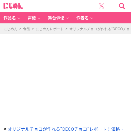
『テ
に
ニ
じ
プ
め
リ』
ん
オ
リ
作品名
声優
舞台俳優
作者名
ジ
ナ
ル
D
にじめん
>
食品
>
にじめんレポート
>
オリジナルチョコが作れる“DECOチ
E
C
O
チ
ョ
コ
-
ア
ニ
メ
情
報
サ
イ
ト
に
じ
め
ん
オリジナルチョコが作れる“DECOチョコ”レポート！価格・
<