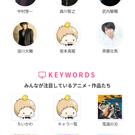
中村悠一
森川智之
武内駿輔
浪川大輔
坂本真綾
斉藤壮馬
KEYWORDS
みんなが注目しているアニメ・作品たち
ちいかわ
キャラ一覧
鬼滅の刃