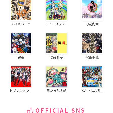
ハイキュー!!
アイドリッシ...
刀剣乱舞
銀魂
暗殺教室
呪術廻戦
ヒプノシスマ...
忍たま乱太郎
あんさんぶる...
OFFICIAL SNS