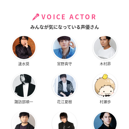
VOICE ACTOR
みんなが気になっている声優さん
速水奨
宮野真守
木村昴
諏訪部順一
花江夏樹
村瀬歩