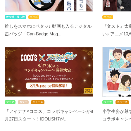
オタ活・推し活
グッズ
グッズ
推しをスマホにペタッ♪ 動画も入るデジタル
『文スト』太
缶バッジ「Can-Badge Mag...
い♪ アニメ10
フェア
カフェ
ニュース
フェア
ニュース
「アイナナ×ココス」コラボキャンペーンが8
小学生姿が尊す
月27日スタート！IDOLiSH7が...
コラボキャンペ