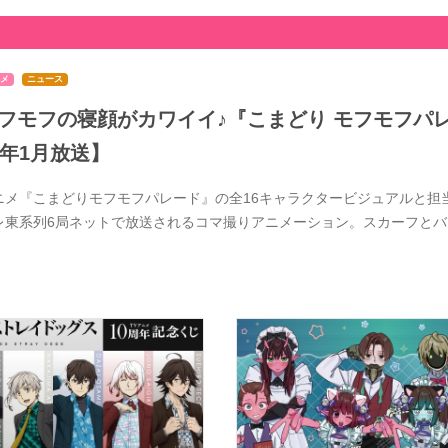
メ
ニュース
フモフの寝顔がカワイイ♪『こまどり モフモフパレ
7年1月放送】
ニメ『こまどりモフモフパレード』の全16キャラクタービジュアルと担当
レ東系列6局ネットで放送されるコマ撮りアニメーション。スカーフと