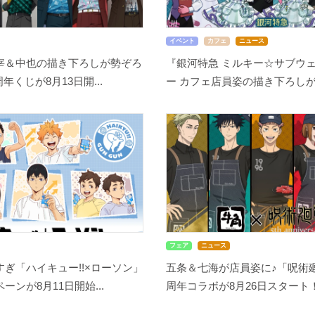
イベント
カフェ
ニュース
宰＆中也の描き下ろしが勢ぞろ
『銀河特急 ミルキー☆サブウェ
周年くじが8月13日開...
ー カフェ店員姿の描き下ろしが尊
フェア
ニュース
ぎ「ハイキュー!!×ローソン」
五条＆七海が店員姿に♪「呪術廻
ーンが8月11日開始...
周年コラボが8月26日スタート！缶