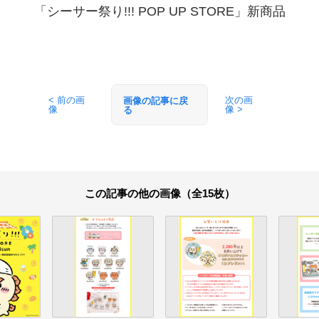
「シーサー祭り!!! POP UP STORE」新商品
< 前の画
次の画
画像の記事に戻
像
像 >
る
この記事の他の画像（全15枚）