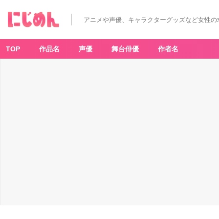
「シ
ー
サ
アニメや声優、キャラクターグッズなど女性の
ー
祭
り!!!
P
O
TOP
作品名
声優
舞台俳優
作者名
P
U
P
S
T
O
R
E」
新
商
品
-
ア
ニ
メ
情
報
サ
イ
ト
に
じ
め
ん