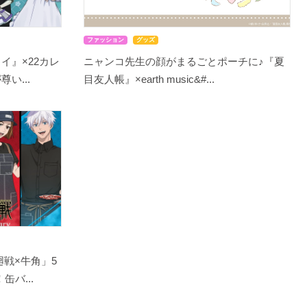
ファッション
グッズ
イ』×22カレ
ニャンコ先生の顔がまるごとポーチに♪『夏
い...
目友人帳』×earth music&#...
戦×牛角」5
バ...