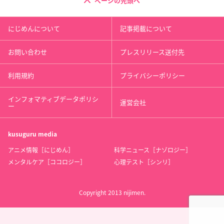
ページの先頭へ
にじめんについて
記事掲載について
お問い合わせ
プレスリリース送付先
利用規約
プライバシーポリシー
インフォマティブデータポリシ
運営会社
ー
kusuguru
media
アニメ情報［にじめん］
科学ニュース［ナゾロジー］
メンタルケア［ココロジー］
心理テスト［シンリ］
Copyright 2013 nijimen.