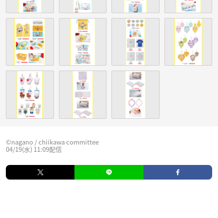
©nagano / chiikawa committee
04/19(水) 11:09配信