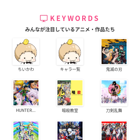
KEYWORDS
みんなが注目しているアニメ・作品たち
ちいかわ
キャラ一覧
鬼滅の刃
HUNTER...
暗殺教室
刀剣乱舞