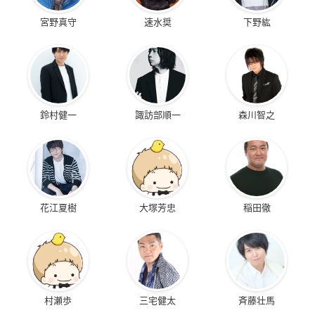
宮野真守
速水奨
下野紘
鈴村健一
諏訪部順一
森川智之
花江夏樹
大塚芳忠
稲田徹
村瀬歩
三宅健太
斉藤壮馬