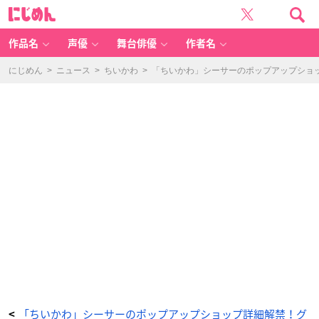
「シ
に
ー
じ
サ
め
ー
ん
祭
り!!!
作品名
声優
舞台俳優
作者名
P
O
P
U
にじめん
>
ニュース
>
ちいかわ
>
「ちいかわ」シーサーのポップアップショ
P
S
T
O
R
E」
特
典
-
ア
ニ
メ
情
報
サ
イ
ト
に
じ
め
ん
「ちいかわ」シーサーのポップアップショップ詳細解禁！グ
<