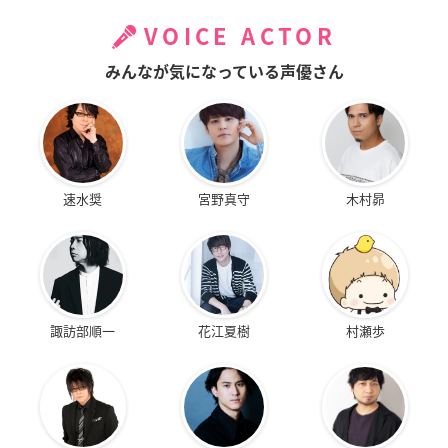
VOICE ACTOR
みんなが気になっている声優さん
速水奨
宮野真守
木村昴
諏訪部順一
花江夏樹
村瀬歩