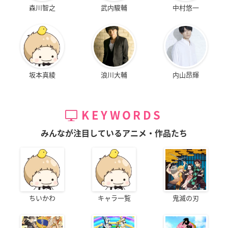
森川智之
武内駿輔
中村悠一
坂本真綾
浪川大輔
内山昂輝
KEYWORDS
みんなが注目しているアニメ・作品たち
ちいかわ
キャラ一覧
鬼滅の刃