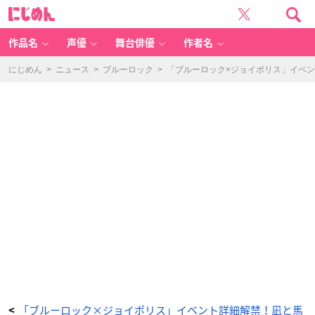
國
に
神
じ
の
め
パ
ん
ワ
ー
作品名
声優
舞台俳優
作者名
チ
ー
ズ
ド
にじめん
>
ニュース
>
ブルーロック
>
「ブルーロック×ジョイポリス」イベ
ッ
グ：
6
0
0
円
（税
込）
-
ア
ニ
メ
情
報
サ
イ
ト
に
じ
め
ん
「ブルーロック×ジョイポリス」イベント詳細解禁！凪と馬
<