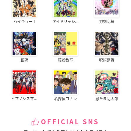
ハイキュー!!
アイドリッシ...
刀剣乱舞
銀魂
暗殺教室
呪術廻戦
ヒプノシスマ...
名探偵コナン
忍たま乱太郎
OFFICIAL SNS