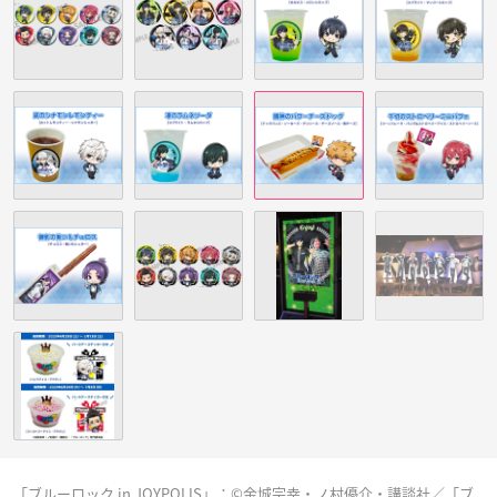
「ブルーロック in JOYPOLIS」：©金城宗幸・ノ村優介・講談社／「ブ