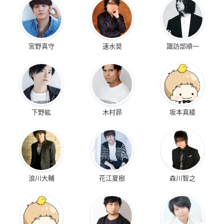
宮野真守
速水奨
諏訪部順一
下野紘
木村昴
坂本真綾
浪川大輔
花江夏樹
森川智之