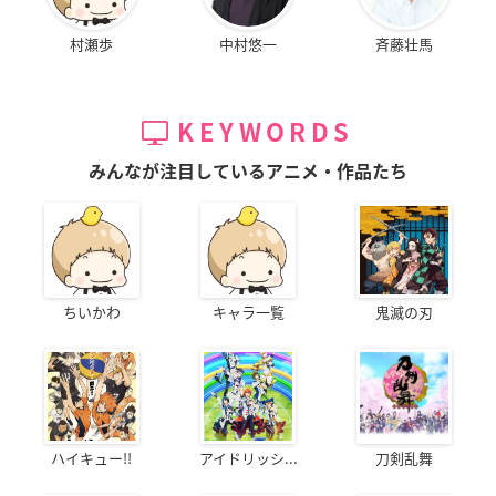
村瀬歩
中村悠一
斉藤壮馬
KEYWORDS
みんなが注目しているアニメ・作品たち
ちいかわ
キャラ一覧
鬼滅の刃
ハイキュー!!
アイドリッシ...
刀剣乱舞