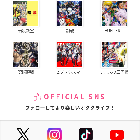
暗殺教室
銀魂
HUNTER...
呪術廻戦
ヒプノシスマ...
テニスの王子様
OFFICIAL SNS
フォローしてより楽しいオタクライフ！