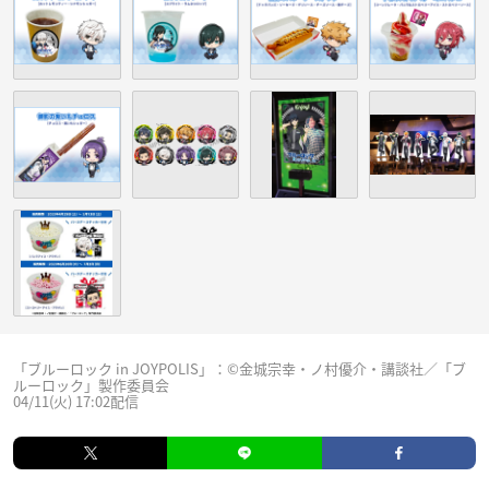
「ブルーロック in JOYPOLIS」：©金城宗幸・ノ村優介・講談社／「ブ
ルーロック」製作委員会
04/11(火) 17:02配信