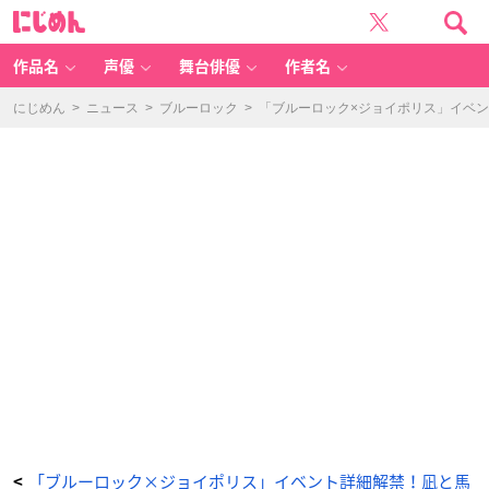
ト
に
レ
じ
ー
め
デ
ん
ィ
ン
作品名
声優
舞台俳優
作者名
グ
ビ
ッ
グ
にじめん
>
ニュース
>
ブルーロック
>
「ブルーロック×ジョイポリス」イベ
缶
バ
ッ
ジ
（全
7
種）：
5
0
0
円
（税
込）
-
ア
ニ
メ
情
報
サ
イ
ト
に
じ
め
ん
「ブルーロック×ジョイポリス」イベント詳細解禁！凪と馬
<