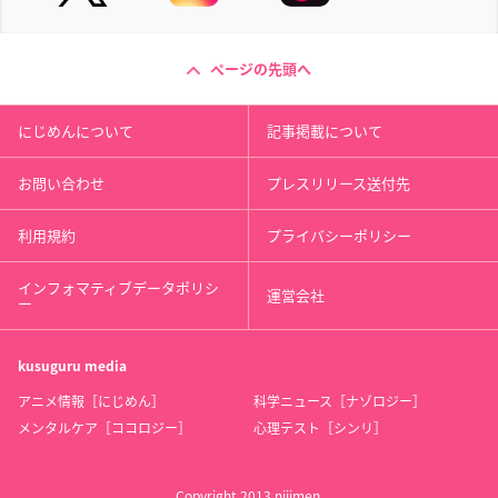
ページの先頭へ
にじめんについて
記事掲載について
お問い合わせ
プレスリリース送付先
利用規約
プライバシーポリシー
インフォマティブデータポリシ
運営会社
ー
kusuguru
media
アニメ情報［にじめん］
科学ニュース［ナゾロジー］
メンタルケア［ココロジー］
心理テスト［シンリ］
Copyright 2013 nijimen.