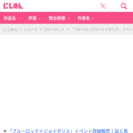
缶
に
入
じ
り
め
キ
ん
ャ
ン
作品名
声優
舞台俳優
作者名
デ
ィ
（全
1
にじめん
>
ニュース
>
ブルーロック
>
「ブルーロック×ジョイポリス」イベ
種）：
8
5
0
円
(税
込)
-
ア
ニ
メ
情
報
サ
イ
ト
に
じ
め
ん
「ブルーロック×ジョイポリス」イベント詳細解禁！凪と馬
<