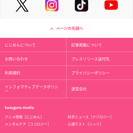
ページの先頭へ
にじめんについて
記事掲載について
お問い合わせ
プレスリリース送付先
利用規約
プライバシーポリシー
インフォマティブデータポリシ
運営会社
ー
kusuguru
media
アニメ情報［にじめん］
科学ニュース［ナゾロジー］
メンタルケア［ココロジー］
心理テスト［シンリ］