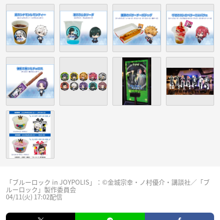
「ブルーロック in JOYPOLIS」：©金城宗幸・ノ村優介・講談社／「ブ
ルーロック」製作委員会
04/11(火) 17:02配信