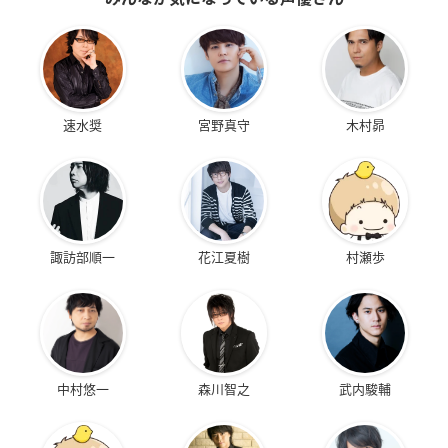
速水奨
宮野真守
木村昴
諏訪部順一
花江夏樹
村瀬歩
中村悠一
森川智之
武内駿輔