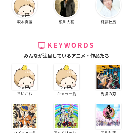
坂本真綾
浪川大輔
斉藤壮馬
KEYWORDS
みんなが注目しているアニメ・作品たち
ちいかわ
キャラ一覧
鬼滅の刃
ハイキュー!!
アイドリッシ...
刀剣乱舞