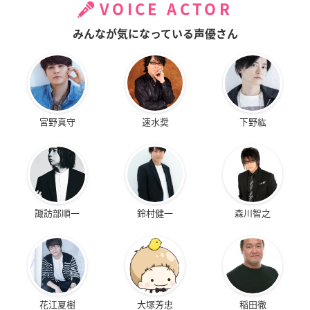
VOICE ACTOR
みんなが気になっている声優さん
宮野真守
速水奨
下野紘
諏訪部順一
鈴村健一
森川智之
花江夏樹
大塚芳忠
稲田徹