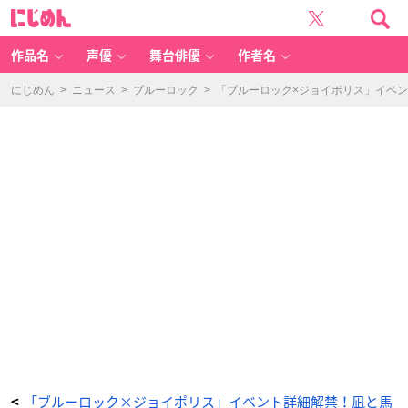
「ワ
に
イ
じ
ル
め
ド
ん
ジ
ャ
作品名
声優
舞台俳優
作者名
ン
グ
ル
ブ
にじめん
>
ニュース
>
ブルーロック
>
「ブルーロック×ジョイポリス」イベ
ラ
ザ
ー
ズ」
-
ア
ニ
メ
情
報
サ
イ
ト
に
じ
め
ん
「ブルーロック×ジョイポリス」イベント詳細解禁！凪と馬
<