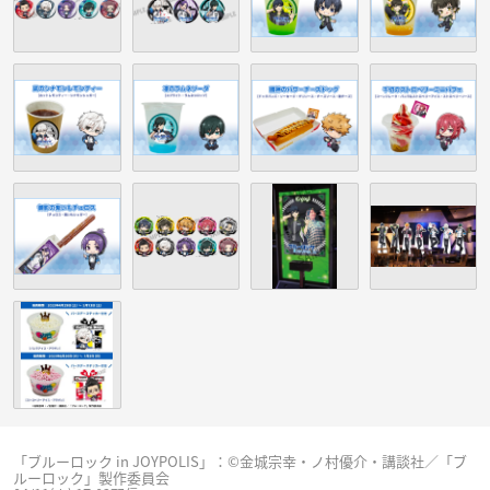
「ブルーロック in JOYPOLIS」：©金城宗幸・ノ村優介・講談社／「ブ
ルーロック」製作委員会