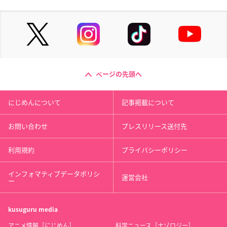
ページの先頭へ
にじめんについて
記事掲載について
お問い合わせ
プレスリリース送付先
利用規約
プライバシーポリシー
インフォマティブデータポリシ
運営会社
ー
kusuguru
media
アニメ情報［にじめん］
科学ニュース［ナゾロジー］