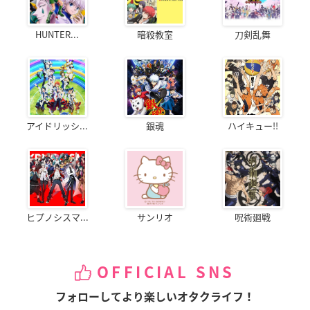
HUNTER...
暗殺教室
刀剣乱舞
アイドリッシ...
銀魂
ハイキュー!!
ヒプノシスマ...
サンリオ
呪術廻戦
OFFICIAL SNS
フォローしてより楽しいオタクライフ！