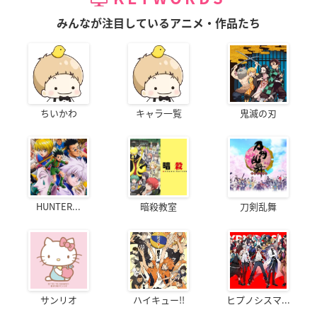
みんなが注目しているアニメ・作品たち
ちいかわ
キャラ一覧
鬼滅の刃
HUNTER...
暗殺教室
刀剣乱舞
サンリオ
ハイキュー!!
ヒプノシスマ...