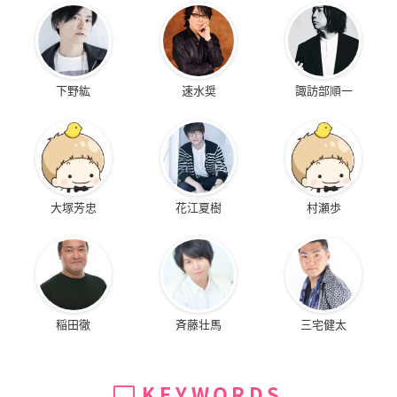
下野紘
速水奨
諏訪部順一
大塚芳忠
花江夏樹
村瀬歩
稲田徹
斉藤壮馬
三宅健太
KEYWORDS