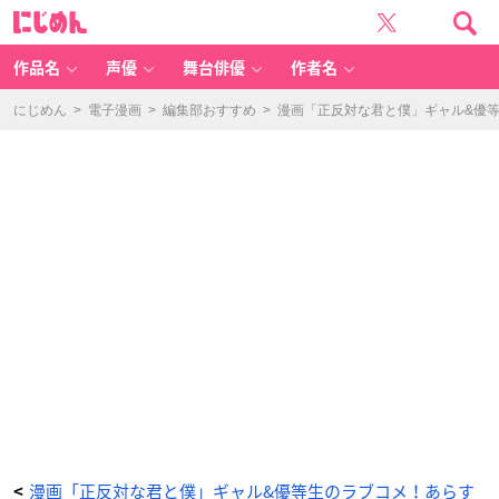
「正
に
反
じ
対
め
な
ん
君
と
作品名
声優
舞台俳優
作者名
僕」
東
-
ア
にじめん
>
電子漫画
>
編集部おすすめ
>
漫画「正反対な君と僕」ギャル&優
ニ
メ
情
報
サ
イ
ト
に
じ
め
ん
漫画「正反対な君と僕」ギャル&優等生のラブコメ！あらす
<