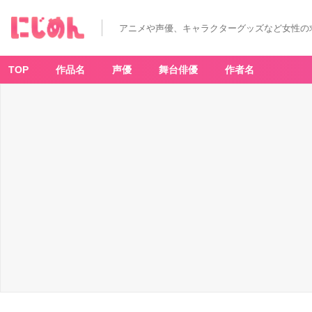
N
et
fli
アニメや声優、キャラクターグッズなど女性の
x
「外
見
至
上
TOP
作品名
声優
舞台俳優
作者名
主
義」
予
告
P
V
先
行
カ
ッ
ト：
盛
り
上
が
る
み
ん
な
-
ア
ニ
メ
情
報
サ
イ
ト
に
じ
め
ん