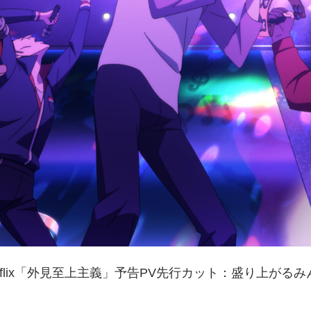
etflix「外見至上主義」予告PV先行カット：盛り上がるみ