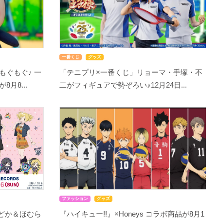
一番くじ
グッズ
もぐもぐ♪ 一
「テニプリ×一番くじ」リョーマ・手塚・不
月8...
二がフィギュアで勢ぞろい♪12月24日...
ファッション
グッズ
まどか＆ほむら
『ハイキュー!!』×Honeys コラボ商品が8月1