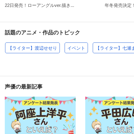
22日発売！ローアングルver.描き...
年冬発売決定！
話題のアニメ・作品のトピック
【ライター】渡辺せせり
イベント
【ライター】七瀬
声優の最新記事