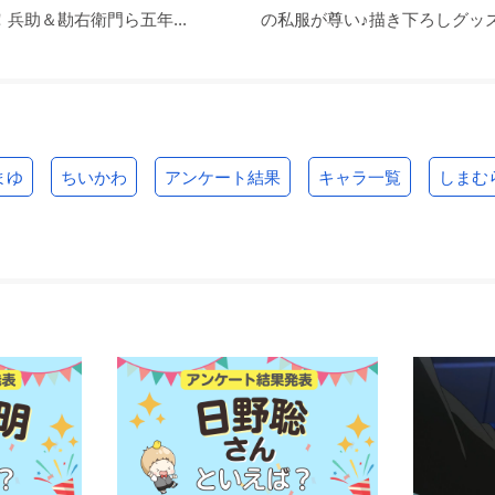
兵助＆勘右衛門ら五年...
の私服が尊い♪描き下ろしグッズ.
まゆ
ちいかわ
アンケート結果
キャラ一覧
しまむ