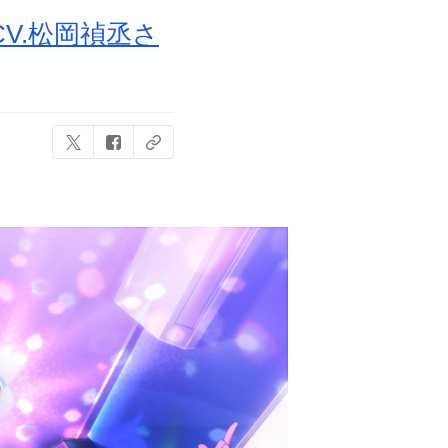
V.松岡禎丞さ