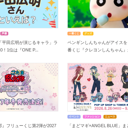
声優
一番くじ
グッズ
「平田広明が演じるキャラ」ラ
ペンギンしんちゃんがアイスを
！1位は『ONE P...
番くじ『クレヨンしんちゃん』が8
イベント
ファッション
ニュース
』フリューくじ第2弾が2027
「まどマギ×ANGEL BLUE」