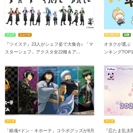
フェア
ニュース
ランキング
話題
『ツイステ』23人がシェフ姿で大集合♪ 「マ
オタクが選ぶ
スターシェフ」アクスタ全22種＆ア...
ンキングTOP10
グッズ
グッズ
「銀魂×ドン・キホーテ」コラボグッズが8月
『忍たま乱太郎