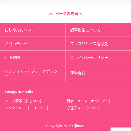
ページの先頭へ
にじめんについて
記事掲載について
お問い合わせ
プレスリリース送付先
利用規約
プライバシーポリシー
インフォマティブデータポリシ
運営会社
ー
kusuguru
media
アニメ情報［にじめん］
科学ニュース［ナゾロジー］
メンタルケア［ココロジー］
心理テスト［シンリ］
Copyright 2013 nijimen.