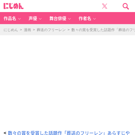
数々
に
の
じ
賞
め
を
ん
受
賞
作品名
声優
舞台俳優
作者名
し
た
話
題
にじめん
>
漫画
>
葬送のフリーレン
>
数々の賞を受賞した話題作「葬送のフ
作
「葬
送
の
フ
リ
ー
レ
ン」
あ
ら
す
じ
や
見
ど
こ
ろ
を
徹
底
解
説
【ア
ニ
メ
化
決
定】
_
1
2
番
目
数々の賞を受賞した話題作「葬送のフリーレン」あらすじや
<
の