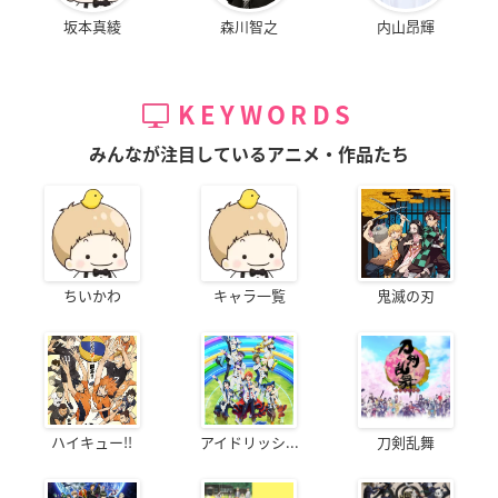
坂本真綾
森川智之
内山昂輝
KEYWORDS
みんなが注目しているアニメ・作品たち
ちいかわ
キャラ一覧
鬼滅の刃
ハイキュー!!
アイドリッシ...
刀剣乱舞