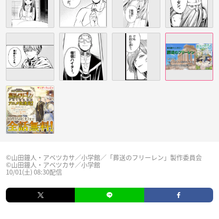
©山田鐘人・アベツカサ／小学館／「葬送のフリーレン」製作委員会
©山田鐘人・アベツカサ／小学館
10/01(土) 08:30配信