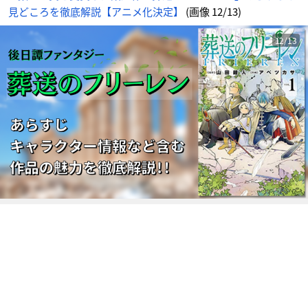
画
見どころを徹底解説【アニメ化決定】
(画像 12/13)
像
-
ア
ニ
メ
12/13
情
報
サ
イ
ト
に
じ
め
ん