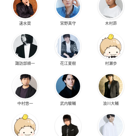
速水奨
宮野真守
木村昴
諏訪部順一
花江夏樹
村瀬歩
中村悠一
武内駿輔
浪川大輔