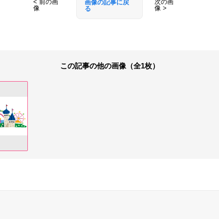
< 前の画
次の画
画像の記事に戻
像
像 >
る
この記事の他の画像（全1枚）