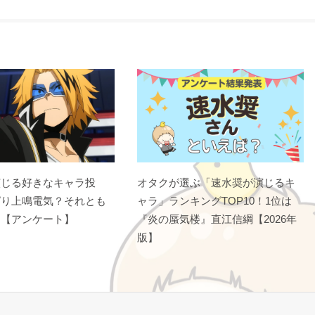
演じる好きなキャラ投
オタクが選ぶ「速水奨が演じるキ
ぱり上鳴電気？それとも
ャラ」ランキングTOP10！1位は
？【アンケート】
『炎の蜃気楼』直江信綱【2026年
版】