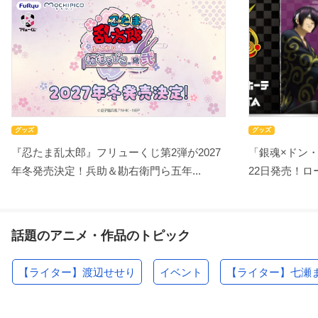
グッズ
グッズ
『忍たま乱太郎』フリューくじ第2弾が2027
「銀魂×ドン
年冬発売決定！兵助＆勘右衛門ら五年...
22日発売！ロー
話題のアニメ・作品のトピック
【ライター】渡辺せせり
イベント
【ライター】七瀬