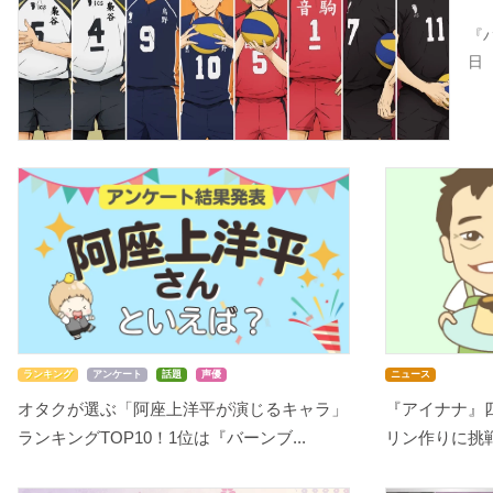
『
日
ランキング
アンケート
話題
声優
ニュース
オタクが選ぶ「阿座上洋平が演じるキャラ」
『アイナナ』
ランキングTOP10！1位は『バーンブ...
リン作りに挑戦