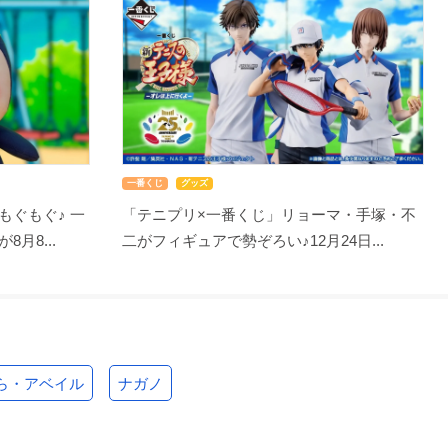
一番くじ
グッズ
もぐもぐ♪ 一
「テニプリ×一番くじ」リョーマ・手塚・不
月8...
二がフィギュアで勢ぞろい♪12月24日...
ら・アベイル
ナガノ