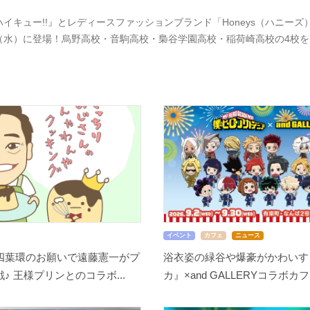
ハイキュー!!』とレディースファッションブランド「Honeys（ハニーズ）
（水）に登場！烏野高校・音駒高校・梟谷学園高校・稲荷崎高校の4校
イベント
カフェ
ニュース
四葉環のお願いで遠藤憲一がプ
浴衣姿の緑谷や爆豪がかわいす
♪ 王様プリンとのコラボ...
カ』×and GALLERYコラボカフ.