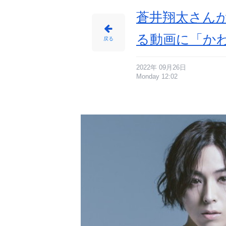
番
目
の
蒼井翔太さん
画
像
-
ア
る動画に「か
ニ
戻る
メ
情
報
サ
イ
ト
2022年 09月26日
に
Monday 12:02
じ
め
ん