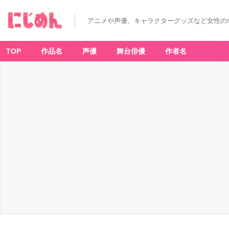
蒼
井
翔
アニメや声優、キャラクターグッズなど女性の
太
さ
ん
が
U
TOP
作品名
声優
舞台俳優
作者名
S
J
を
満
喫！？
ス
ヌ
ー
ピ
ー
の
ぬ
い
ぐ
る
み
ハ
ッ
ト
を
被
る
動
画
に
「か
わ
い
す
ぎ
て
困
る」
_
1