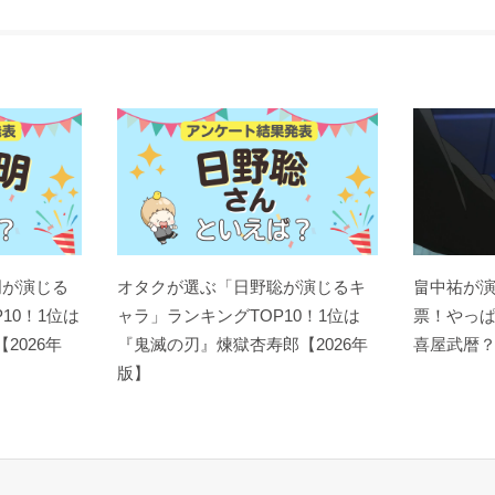
明が演じる
オタクが選ぶ「日野聡が演じるキ
畠中祐が
10！1位は
ャラ」ランキングTOP10！1位は
票！やっ
【2026年
『鬼滅の刃』煉󠄁獄杏寿郎【2026年
喜屋武暦
版】