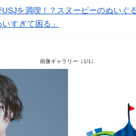
がUSJを満喫！？スヌーピーのぬいぐ
わいすぎて困る」
画像ギャラリー（1/1）