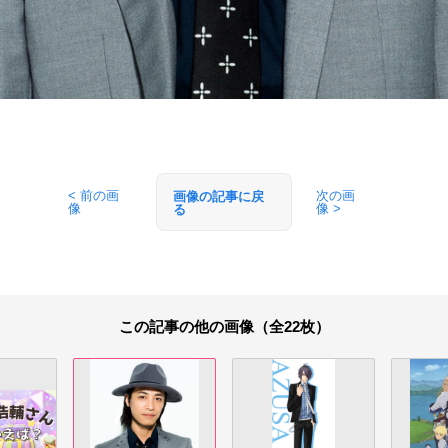
< 前の画
次の画
画像の記事に戻
像
像 >
る
この記事の他の画像（全22枚）