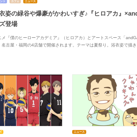
ント
カフェ
ニュース
衣姿の緑谷や爆豪がかわいすぎ♪『ヒロアカ』×and 
ズ登場
ニメ『僕のヒーローアカデミア』（ヒロアカ）とアートスペース「andGAL
・名古屋・福岡の4店舗で開催されます。テーマは夏祭り。浴衣姿で描
ズ
ニュース