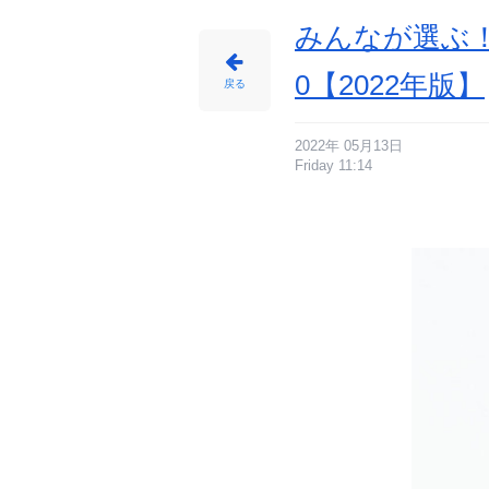
像
-
ア
みんなが選ぶ！
ニ
メ
情
報
0【2022年版】
サ
戻る
イ
ト
に
じ
め
ん
2022年 05月13日
Friday 11:14