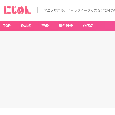
み
ん
な
アニメや声優、キャラクターグッズなど女性の
が
選
ぶ！
鳥
海
TOP
作品名
声優
舞台俳優
作者名
浩
輔
さ
ん
が
演
じ
る
人
気
キ
ャ
ラ
ラ
ン
キ
ン
グ
T
O
P
1
0
【2
0
2
2
年
版】
_
2
番
目
の
画