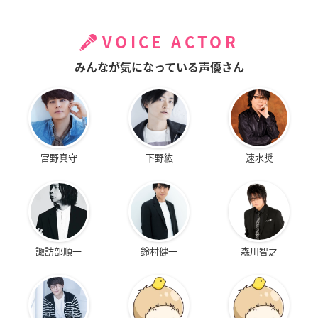
VOICE ACTOR
みんなが気になっている声優さん
宮野真守
下野紘
速水奨
諏訪部順一
鈴村健一
森川智之