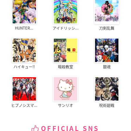
HUNTER...
アイドリッシ...
刀剣乱舞
ハイキュー!!
暗殺教室
銀魂
ヒプノシスマ...
サンリオ
呪術廻戦
OFFICIAL SNS