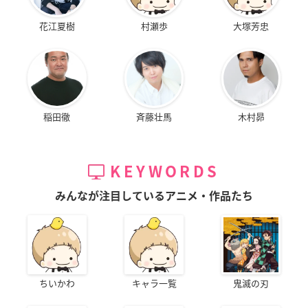
花江夏樹
村瀬歩
大塚芳忠
稲田徹
斉藤壮馬
木村昴
KEYWORDS
みんなが注目しているアニメ・作品たち
ちいかわ
キャラ一覧
鬼滅の刃