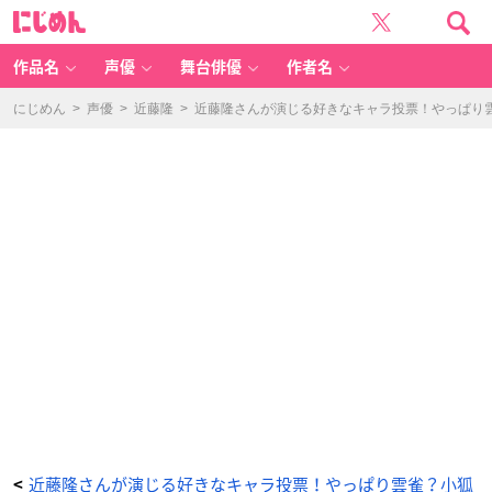
近
に
藤
じ
隆
め
さ
ん
ん
-
作品名
声優
舞台俳優
作者名
ア
ニ
メ
情
にじめん
>
声優
>
近藤隆
>
近藤隆さんが演じる好きなキャラ投票！やっぱり
報
サ
イ
ト
に
じ
め
ん
近藤隆さんが演じる好きなキャラ投票！やっぱり雲雀？小狐
<