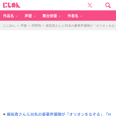
[R
に
e
じ
c
め
ol
ん
le
ct
作品名
声優
舞台俳優
作者名
io
n]
HI
T
にじめん
>
声優
>
狩野翔
>
梶裕貴さんら30名の豪華声優陣が「オリオンをなぞ
S
O
N
G
c
o
v
er
s
er
ie
s f
e
a
t.
v
oi
c
e
a
ct
or
s
参
加
声
優：
浪
川
大
輔
さ
ん
-
梶裕貴さんら30名の豪華声優陣が「オリオンをなぞる」「H
<
ア