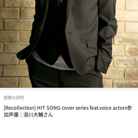
画像の説明
[Recollection] HIT SONG cover series feat.voice actors参
加声優：浪川大輔さん