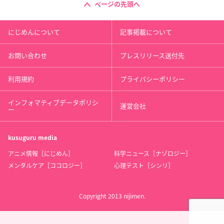
ページの先頭へ
にじめんについて
記事掲載について
お問い合わせ
プレスリリース送付先
利用規約
プライバシーポリシー
インフォマティブデータポリシ
運営会社
ー
kusuguru
media
アニメ情報［にじめん］
科学ニュース［ナゾロジー］
メンタルケア［ココロジー］
心理テスト［シンリ］
Copyright 2013 nijimen.