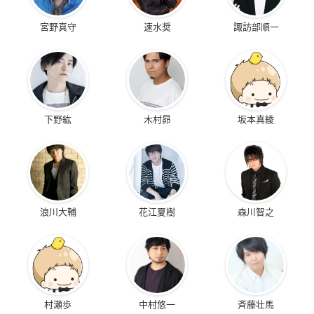
宮野真守
速水奨
諏訪部順一
下野紘
木村昴
坂本真綾
浪川大輔
花江夏樹
森川智之
村瀬歩
中村悠一
斉藤壮馬