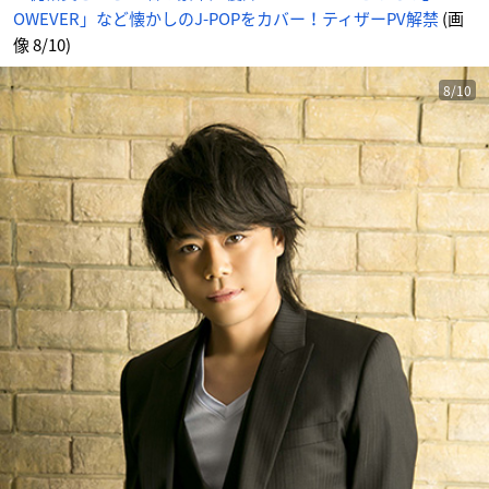
ニ
OWEVER」など懐かしのJ-POPをカバー！ティザーPV解禁
(画
メ
情
報
像 8/10)
サ
イ
ト
に
8/10
じ
め
ん