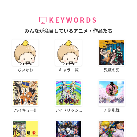
KEYWORDS
みんなが注目しているアニメ・作品たち
ちいかわ
キャラ一覧
鬼滅の刃
ハイキュー!!
アイドリッシ...
刀剣乱舞