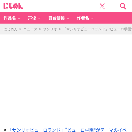
イ
に
ン
じ
ス
め
タ
ん
グ
ラ
作品名
声優
舞台俳優
作者名
ム
風
カ
ー
にじめん
>
ニュース
>
サンリオ
>
「サンリオピューロランド」"ピューロ学園
ド
(オ
ー
ル
キ
ャ
ラ
ク
タ
ー)
-
ア
ニ
メ
情
報
サ
イ
ト
に
じ
め
ん
「サンリオピューロランド」"ピューロ学園"がテーマのイベ
<