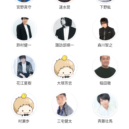
宮野真守
速水奨
下野紘
鈴村健一
諏訪部順一
森川智之
花江夏樹
大塚芳忠
稲田徹
村瀬歩
三宅健太
斉藤壮馬