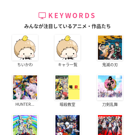
KEYWORDS
みんなが注目しているアニメ・作品たち
ちいかわ
キャラ一覧
鬼滅の刃
HUNTER...
暗殺教室
刀剣乱舞