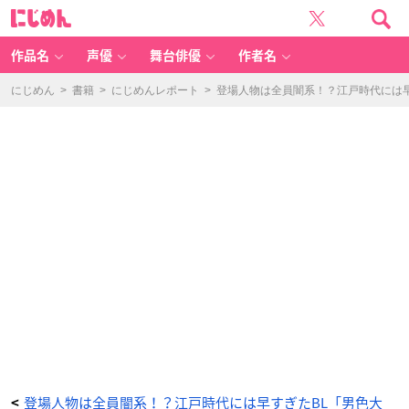
神
に
戸
じ
学
め
院
ん
大
学
作品名
声優
舞台俳優
作者名
人
文
学
部
にじめん
>
書籍
>
にじめんレポート
>
登場人物は全員闇系！？江戸時代には
中
村
健
史
准
教
授
-
ア
ニ
メ
情
報
サ
イ
ト
に
じ
め
ん
登場人物は全員闇系！？江戸時代には早すぎたBL「男色大
<