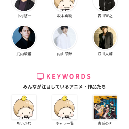
中村悠一
坂本真綾
森川智之
武内駿輔
内山昂輝
浪川大輔
KEYWORDS
みんなが注目しているアニメ・作品たち
ちいかわ
キャラ一覧
鬼滅の刃