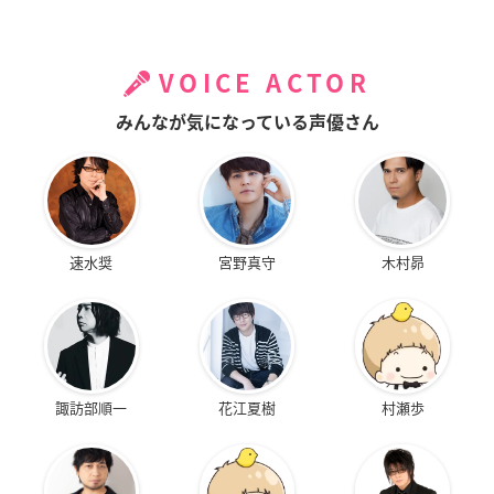
VOICE ACTOR
みんなが気になっている声優さん
速水奨
宮野真守
木村昴
諏訪部順一
花江夏樹
村瀬歩