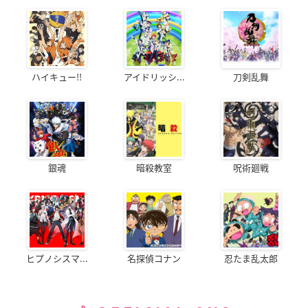
ハイキュー!!
アイドリッシ...
刀剣乱舞
銀魂
暗殺教室
呪術廻戦
ヒプノシスマ...
名探偵コナン
忍たま乱太郎