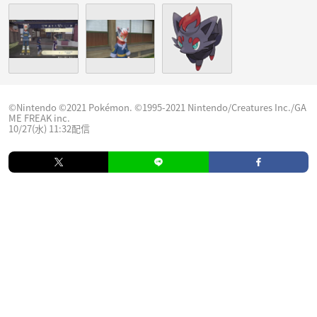
©Nintendo ©2021 Pokémon. ©1995-2021 Nintendo/Creatures Inc./GA
ME FREAK inc.
10/27(水) 11:32配信