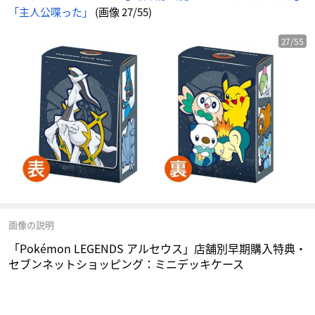
ケ
「主人公喋った」
(画像 27/55)
ー
ス
-
ア
ニ
27/55
メ
情
報
サ
イ
ト
に
じ
め
ん
画像の説明
「Pokémon LEGENDS アルセウス」店舗別早期購入特典・
セブンネットショッピング：ミニデッキケース