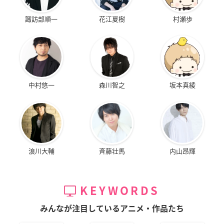
諏訪部順一
花江夏樹
村瀬歩
中村悠一
森川智之
坂本真綾
浪川大輔
斉藤壮馬
内山昂輝
KEYWORDS
みんなが注目しているアニメ・作品たち