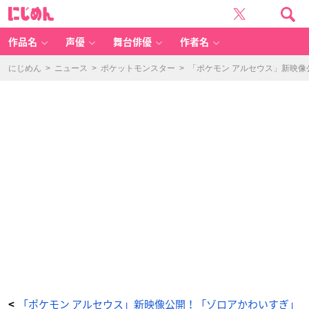
「P
に
o
じ
k
め
é
ん
m
o
作品名
声優
舞台俳優
作者名
n
L
E
G
にじめん
>
ニュース
>
ポケットモンスター
>
「ポケモン アルセウス」新映
E
N
D
S
ア
ル
セ
ウ
ス」
店
舗
別
早
期
購
入
特
典・
セ
ブ
ン
ネ
ッ
ト
シ
ョ
ッ
ピ
ン
グ：
ミ
ニ
デ
ッ
「ポケモン アルセウス」新映像公開！「ゾロアかわいすぎ」
<
キ