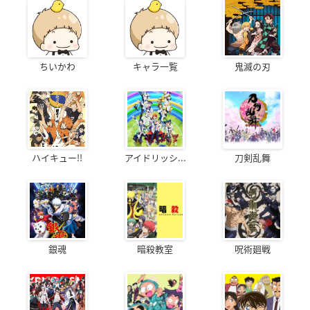
ちいかわ
キャラ一覧
鬼滅の刃
ハイキュー!!
アイドリッシ...
刀剣乱舞
銀魂
暗殺教室
呪術廻戦