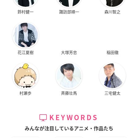
鈴村健一
諏訪部順一
森川智之
花江夏樹
大塚芳忠
稲田徹
村瀬歩
斉藤壮馬
三宅健太
KEYWORDS
みんなが注目しているアニメ・作品たち