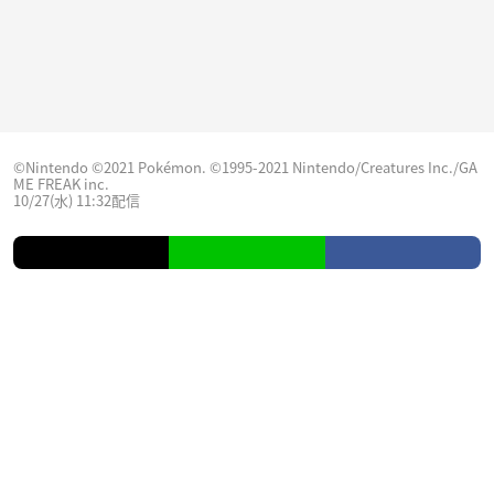
©Nintendo ©2021 Pokémon. ©1995-2021 Nintendo/Creatures Inc./GA
ME FREAK inc.
10/27(水) 11:32配信