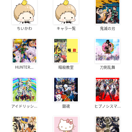
ちいかわ
キャラ一覧
鬼滅の刃
HUNTER...
暗殺教室
刀剣乱舞
アイドリッシ...
銀魂
ヒプノシスマ...