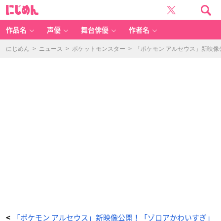
「P
に
o
じ
k
め
é
ん
m
o
作品名
声優
舞台俳優
作者名
n
L
E
G
にじめん
>
ニュース
>
ポケットモンスター
>
「ポケモン アルセウス」新映
E
N
D
S
ア
ル
セ
ウ
ス」
店
舗
別
早
期
購
入
特
典・
イ
ト
ー
ヨ
ー
カ
ド
ー
（ゲ
ー
ム
取
扱
店）：
オ
ー
「ポケモン アルセウス」新映像公開！「ゾロアかわいすぎ」
<
ロ