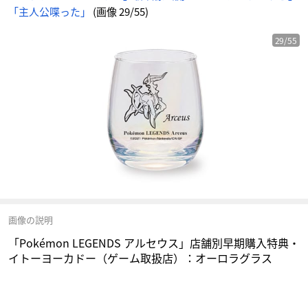
ラ
「主人公喋った」
(画像 29/55)
グ
ラ
ス
-
ア
29/55
ニ
メ
情
報
サ
イ
ト
に
じ
め
ん
画像の説明
「Pokémon LEGENDS アルセウス」店舗別早期購入特典・
イトーヨーカドー（ゲーム取扱店）：オーロラグラス