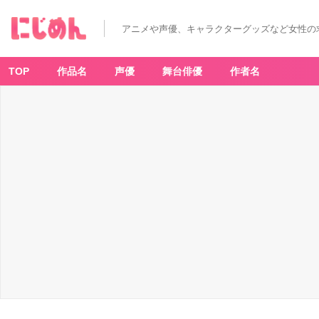
こ
れ
ま
アニメや声優、キャラクターグッズなど女性の
で
に
発
見
さ
TOP
作品名
声優
舞台俳優
作者名
れ
た
ゾ
ロ
ア
ー
ク
-
ア
ニ
メ
情
報
サ
イ
ト
に
じ
め
ん