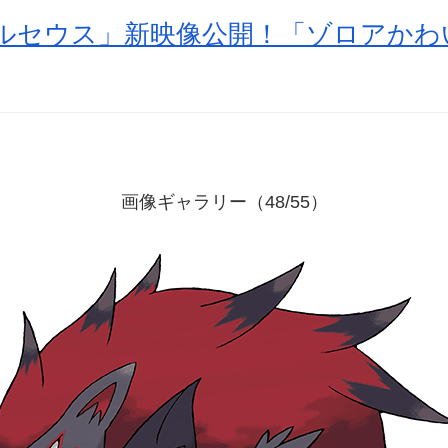
アルセウス」新映像公開！「ゾロアかわ
画像ギャラリー（48/55）