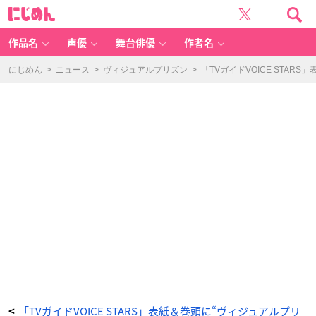
「T
に
V
じ
ガ
め
イ
ん
ド
V
作品名
声優
舞台俳優
作者名
OI
C
E
S
にじめん
>
ニュース
>
ヴィジュアルプリズン
>
「TVガイドVOICE STA
T
A
R
S
v
o
l.
1
9」
ロ
ー
ソ
ン
エ
ン
タ
テ
イ
ン
メ
ン
ト
(※
W
E
B
の
み)
購
入
特
典・
生
写
「TVガイドVOICE STARS」表紙＆巻頭に“ヴィジュアルプリ
<
真：