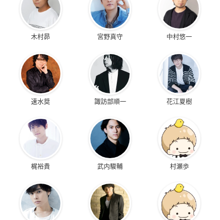
木村昴
宮野真守
中村悠一
速水奨
諏訪部順一
花江夏樹
梶裕貴
武内駿輔
村瀬歩