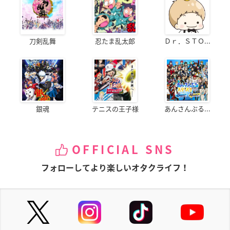
刀剣乱舞
忍たま乱太郎
Ｄｒ．ＳＴＯ...
銀魂
テニスの王子様
あんさんぶる...
OFFICIAL SNS
フォローしてより楽しいオタクライフ！