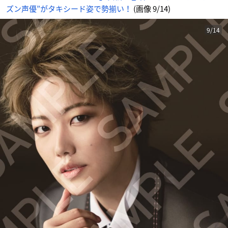
七
ズン声優”がタキシード姿で勢揃い！
(画像 9/14)
海
ひ
ろ
き
さ
9/14
ん
-
ア
ニ
メ
情
報
サ
イ
ト
に
じ
め
ん