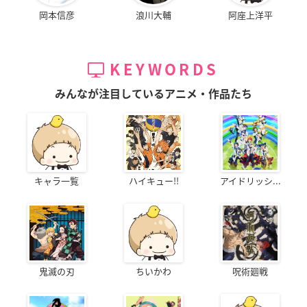
岡本信彦
浪川大輔
阿座上洋平
KEYWORDS
みんなが注目しているアニメ・作品たち
キャラ一覧
ハイキュー!!
アイドリッシ...
鬼滅の刃
ちいかわ
呪術廻戦