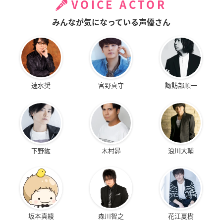
VOICE ACTOR
みんなが気になっている声優さん
速水奨
宮野真守
諏訪部順一
下野紘
木村昴
浪川大輔
坂本真綾
森川智之
花江夏樹