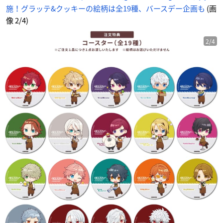
に
施！グラッテ&クッキーの絵柄は全19種、バースデー企画も
(画
じ
め
ん
像 2/4)
2/4