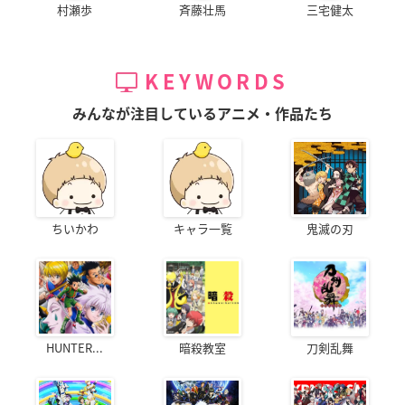
村瀬歩
斉藤壮馬
三宅健太
KEYWORDS
みんなが注目しているアニメ・作品たち
ちいかわ
キャラ一覧
鬼滅の刃
HUNTER...
暗殺教室
刀剣乱舞