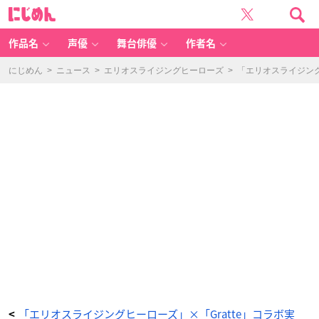
「エ
に
リ
じ
オ
め
ス
ん
ラ
イ
作品名
声優
舞台俳優
作者名
ジ
ン
グ
ヒ
にじめん
>
ニュース
>
エリオスライジングヒーローズ
>
「エリオスライジンク
ー
ロ
ー
ズ」
×
ア
ニ
メ
イ
ト
カ
フ
ェ
「G
ra
tt
e」
購
入
特
典
コ
ー
ス
タ
ー
-
ア
ニ
メ
情
報
サ
イ
「エリオスライジングヒーローズ」×「Gratte」コラボ実
<
ト