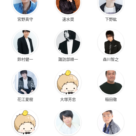
宮野真守
速水奨
下野紘
鈴村健一
諏訪部順一
森川智之
花江夏樹
大塚芳忠
稲田徹