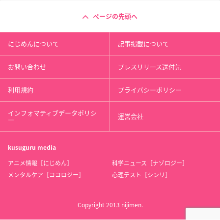
ページの先頭へ
にじめんについて
記事掲載について
お問い合わせ
プレスリリース送付先
利用規約
プライバシーポリシー
インフォマティブデータポリシ
運営会社
ー
kusuguru
media
アニメ情報［にじめん］
科学ニュース［ナゾロジー］
メンタルケア［ココロジー］
心理テスト［シンリ］
Copyright 2013 nijimen.