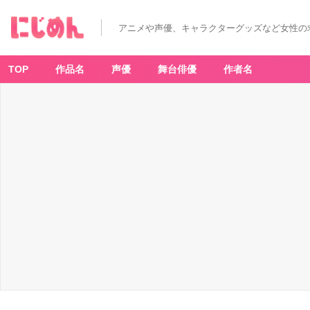
「F
at
e/
アニメや声優、キャラクターグッズなど女性の
E
X
T
R
A
TOP
作品名
声優
舞台俳優
作者名
R
e
c
or
d」
-
ア
ニ
メ
情
報
サ
イ
ト
に
じ
め
ん