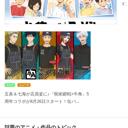
す
フェア
ニュース
五条＆七海が店員姿に♪「呪術廻戦×牛角」5
周年コラボが8月26日スタート！缶バ...
話題のアニメ・作品のトピック