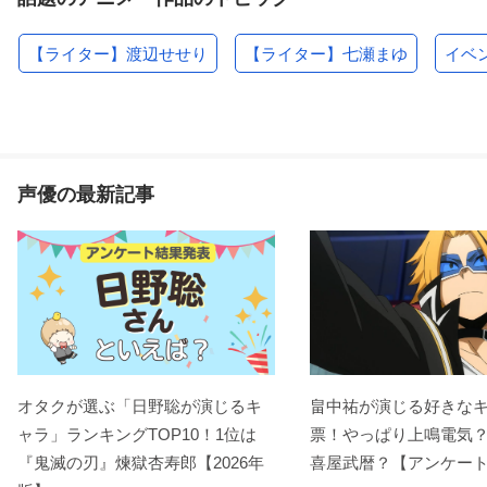
【ライター】渡辺せせり
【ライター】七瀬まゆ
イベ
声優の最新記事
オタクが選ぶ「日野聡が演じるキ
畠中祐が演じる好きな
ャラ」ランキングTOP10！1位は
票！やっぱり上鳴電気
『鬼滅の刃』煉󠄁獄杏寿郎【2026年
喜屋武暦？【アンケー