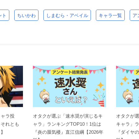
ント
ちいかわ
しまむら・アベイル
キャラ一覧
ア
キャラ投
オタクが選ぶ「速水奨が演じるキ
オタクが
？それとも
ャラ」ランキングTOP10！1位は
キャラ」ラ
ト】
『炎の蜃気楼』直江信綱【2026年
『ダイヤの