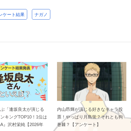
ンケート結果
ナガノ
選ぶ「逢坂良太が演じる
内山昂輝が演じる好きなキャラ投
ンキングTOP10！1位は
票！やっぱり月島蛍？それとも狗
A』沢村栄純【2026年
巻棘？【アンケート】