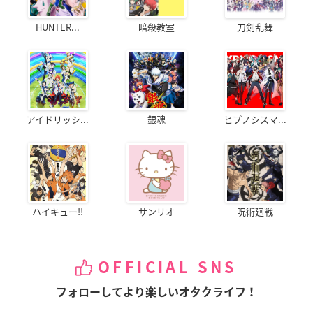
HUNTER...
暗殺教室
刀剣乱舞
アイドリッシ...
銀魂
ヒプノシスマ...
ハイキュー!!
サンリオ
呪術廻戦
OFFICIAL SNS
フォローしてより楽しいオタクライフ！