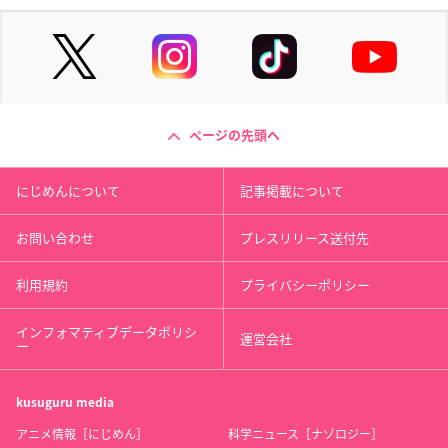
ページの先頭へ
にじめんについて
記事掲載について
お問い合わせ
プレスリリース送付先
利用規約
プライバシーポリシー
インフォマティブデータポリシ
運営会社
ー
kusuguru
media
アニメ情報［にじめん］
科学ニュース［ナゾロジー］