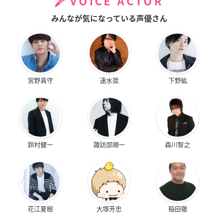
VOICE ACTOR
みんなが気になっている声優さん
宮野真守
速水奨
下野紘
鈴村健一
諏訪部順一
森川智之
花江夏樹
大塚芳忠
稲田徹