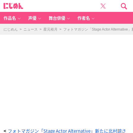
フ
に
ォ
じ
ト
め
マ
ん
ガ
ジ
作品名
声優
舞台俳優
作者名
ン
「S
ta
g
にじめん
>
ニュース
>
星元裕月
>
フォトマガジン「Stage Actor Alte
e
A
ct
or
Al
te
rn
at
iv
e」
新
た
に
北
村
諒
さ
ん
＆
星
元
裕
月
さ
ん
が
登
場！
麗
し
す
ぎ
る
ビ
フォトマガジン「Stage Actor Alternative」新たに北村諒さ
<
ジ