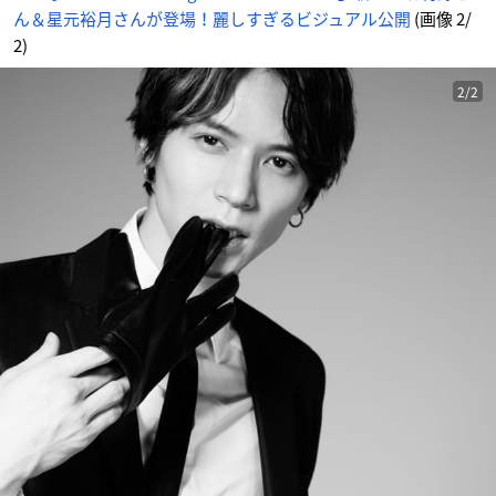
ュ
ん＆星元裕月さんが登場！麗しすぎるビジュアル公開
(画像 2/
ア
ル
公
2)
開
_
2
番
2/2
目
の
画
像
-
ア
ニ
メ
情
報
サ
イ
ト
に
じ
め
ん