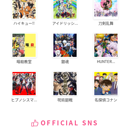
ハイキュー!!
アイドリッシ...
刀剣乱舞
暗殺教室
銀魂
HUNTER...
ヒプノシスマ...
呪術廻戦
名探偵コナン
OFFICIAL SNS