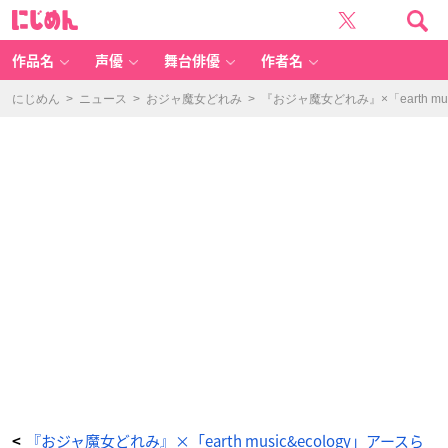
『お
に
ジ
じ
ャ
め
魔
ん
女
ど
作品名
声優
舞台俳優
作者名
れ
み』
×
「e
にじめん
>
ニュース
>
おジャ魔女どれみ
>
『おジャ魔女どれみ』×「earth
ar
th
m
u
si
c
&
e
c
ol
o
g
y」
ア
ー
ス
ら
し
い
ア
イ
テ
ム
に
お
ジ
ャ
魔
女
の
世
界
観
を
『おジャ魔女どれみ』×「earth music&ecology」アースら
<
散