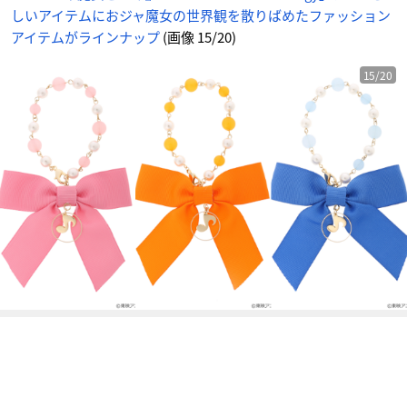
り
しいアイテムにおジャ魔女の世界観を散りばめたファッション
ば
め
た
アイテムがラインナップ
(画像 15/20)
フ
ァ
ッ
シ
15/20
ョ
ン
ア
イ
テ
ム
が
ラ
イ
ン
ナ
ッ
プ
_
1
5
番
目
の
画
像
-
ア
ニ
メ
情
報
サ
イ
ト
に
じ
め
ん