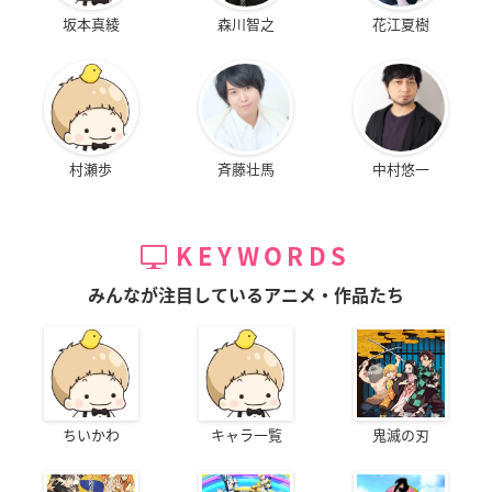
坂本真綾
森川智之
花江夏樹
村瀬歩
斉藤壮馬
中村悠一
KEYWORDS
みんなが注目しているアニメ・作品たち
ちいかわ
キャラ一覧
鬼滅の刃