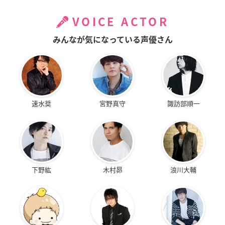
VOICE ACTOR
みんなが気になっている声優さん
速水奨
宮野真守
諏訪部順一
下野紘
木村昴
浪川大輔