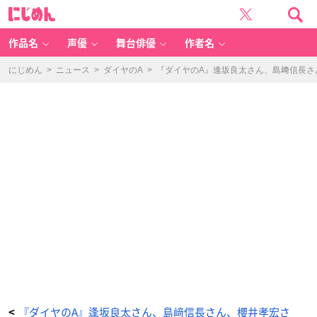
『ダ
に
イ
じ
ヤ
め
の
ん
A』
逢
作品名
声優
舞台俳優
作者名
坂
良
太
さ
にじめん
>
ニュース
>
ダイヤのA
>
『ダイヤのA』逢坂良太さん、島﨑信長さ
ん、
島
﨑
信
長
さ
ん、
櫻
井
孝
宏
さ
ん、
浅
沼
晋
太
郎
さ
ん
が
出
演！“視
聴
者
参
加
型”番
組
が
生
配
信
決
『ダイヤのA』逢坂良太さん、島﨑信長さん、櫻井孝宏さ
<
定