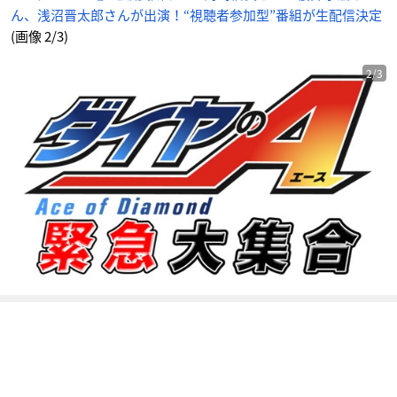
_
ん、浅沼晋太郎さんが出演！“視聴者参加型”番組が生配信決定
2
番
目
(画像 2/3)
の
画
像
-
2/3
ア
ニ
メ
情
報
サ
イ
ト
に
じ
め
ん