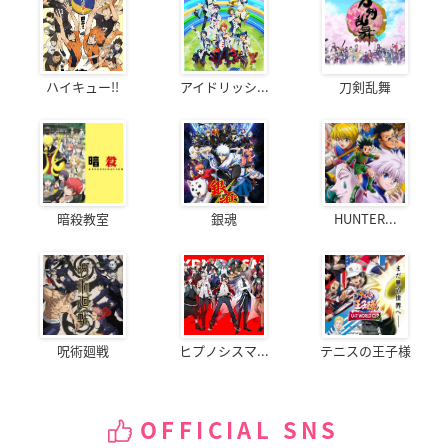
ハイキュー!!
アイドリッシ...
刀剣乱舞
暗殺教室
銀魂
HUNTER...
呪術廻戦
ヒプノシスマ...
テニスの王子様
OFFICIAL SNS