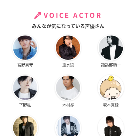
VOICE ACTOR
みんなが気になっている声優さん
宮野真守
速水奨
諏訪部順一
下野紘
木村昴
坂本真綾