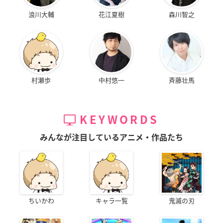
浪川大輔
花江夏樹
森川智之
村瀬歩
中村悠一
斉藤壮馬
KEYWORDS
みんなが注目しているアニメ・作品たち
ちいかわ
キャラ一覧
鬼滅の刃